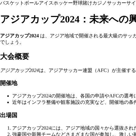
バスケットボール
アイスホッケー
野球
賭け
カジノ
サッカー
サイ
アジアカップ2024：未来への
アジアカップ2024
は、アジア地域で開催される最大級のサッカ
でしょう。
大会概要
アジアカップ2024
は、アジアサッカー連盟（AFC）が主催す
開催地
アジアカップ2024の開催地は、各国の申請やAFCの選
近年はインフラ整備や観客施設の充実など、開催地の条
出場国
アジアカップ2024には、アジア地域の国々から選抜さ
強豪国や新興チームなどさまざまな国が参加し、激しい