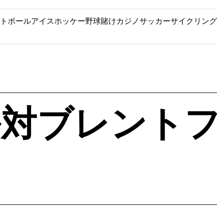
トボール
アイスホッケー
野球
賭け
カジノ
サッカー
サイクリング
ル対ブレント