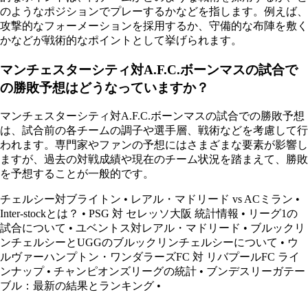
のようなポジションでプレーするかなどを指します。例えば、
攻撃的なフォーメーションを採用するか、守備的な布陣を敷く
かなどが戦術的なポイントとして挙げられます。
マンチェスターシティ対A.F.C.ボーンマスの試合で
の勝敗予想はどうなっていますか？
マンチェスターシティ対A.F.C.ボーンマスの試合での勝敗予想
は、試合前の各チームの調子や選手層、戦術などを考慮して行
われます。専門家やファンの予想にはさまざまな要素が影響し
ますが、過去の対戦成績や現在のチーム状況を踏まえて、勝敗
を予想することが一般的です。
チェルシー対ブライトン
•
レアル・マドリード vs ACミラン
•
Inter-stockとは？
•
PSG 対 セレッソ大阪 統計情報
•
リーグ1の
試合について
•
ユベントス対レアル・マドリード
•
ブルックリ
ンチェルシーとUGGのブルックリンチェルシーについて
•
ウ
ルヴァーハンプトン・ワンダラーズFC 対 リバプールFC ライ
ンナップ
•
チャンピオンズリーグの統計
•
ブンデスリーガテー
ブル：最新の結果とランキング
•