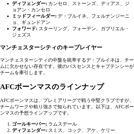
ディフェンダー:
カンセロ、ストーンズ、ディアス、ジ
ョアン・カンセロ
ミッドフィールダー:
デ・ブルイネ、フェルナンジーニ
ョ、ギュンドアン
フォワード:
スターリング、フォーデン、ガブリエル・
ジェズス
マンチェスターシティのキープレイヤー
マンチェスターシティの中盤を統率するデ・ブルイネは、チー
ムに欠かせない存在です。彼のパスセンスとキャプテンシーが
チームを牽引します。
AFCボーンマスのラインナップ
AFCボーンマスは、プレミアリーグで戦う中堅クラブですが、
チームワークや粘り強さで知られています。以下は、AFCボー
ンマスの予想ラインアップです。
ゴールキーパー:
ラムスデール
ディフェンダー:
スミス、コック、アケ、ケリー