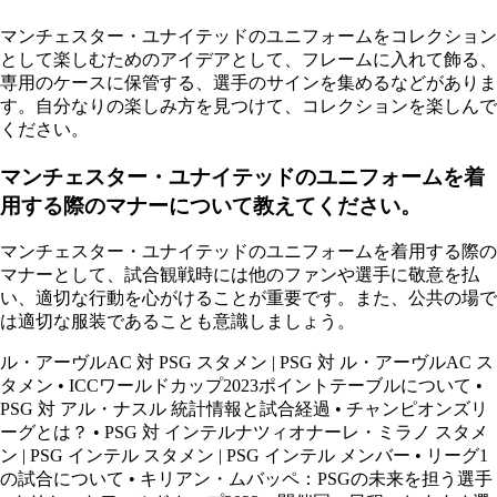
マンチェスター・ユナイテッドのユニフォームをコレクション
として楽しむためのアイデアとして、フレームに入れて飾る、
専用のケースに保管する、選手のサインを集めるなどがありま
す。自分なりの楽しみ方を見つけて、コレクションを楽しんで
ください。
マンチェスター・ユナイテッドのユニフォームを着
用する際のマナーについて教えてください。
マンチェスター・ユナイテッドのユニフォームを着用する際の
マナーとして、試合観戦時には他のファンや選手に敬意を払
い、適切な行動を心がけることが重要です。また、公共の場で
は適切な服装であることも意識しましょう。
ル・アーヴルAC 対 PSG スタメン | PSG 対 ル・アーヴルAC ス
タメン
•
ICCワールドカップ2023ポイントテーブルについて
•
PSG 対 アル・ナスル 統計情報と試合経過
•
チャンピオンズリ
ーグとは？
•
PSG 対 インテルナツィオナーレ・ミラノ スタメ
ン | PSG インテル スタメン | PSG インテル メンバー
•
リーグ1
の試合について
•
キリアン・ムバッペ：PSGの未来を担う選手