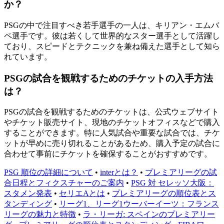
か？
PSGの中で注目すべき若手選手の一人は、キリアン・エムバ
ペ選手です。彼は若くして世界的なスター選手として活躍し
ており、スピードとテクニックを兼ね備えた選手として知ら
れています。
PSGの試合を観戦するためのチケットの入手方法
は？
PSGの試合を観戦するためのチケットは、公式ウェブサイト
やチケット販売サイト、現地のチケットオフィスなどで購入
することができます。特に人気試合や重要な試合では、チケ
ットが早めに売り切れることがあるため、購入予定の試合に
合わせて事前にチケットを確保することがおすすめです。
PSG 順位の詳細について
•
interとは？
•
プレミアリーグの試
合日程とフィクスチャーのご案内
•
PSG 対 セレッソ大阪：
スタメン発表
•
セリエAとは
•
プレミアリーグの順位表とス
タンディング
•
リーグ1、リーグ1ウーバーイーツ：フランス
リーグの魅力と特徴
•
ラ・リーガ: スペインのプレミアリー