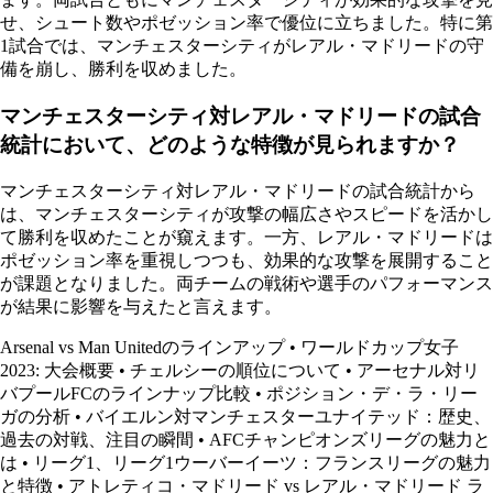
せ、シュート数やポゼッション率で優位に立ちました。特に第
1試合では、マンチェスターシティがレアル・マドリードの守
備を崩し、勝利を収めました。
マンチェスターシティ対レアル・マドリードの試合
統計において、どのような特徴が見られますか？
マンチェスターシティ対レアル・マドリードの試合統計から
は、マンチェスターシティが攻撃の幅広さやスピードを活かし
て勝利を収めたことが窺えます。一方、レアル・マドリードは
ポゼッション率を重視しつつも、効果的な攻撃を展開すること
が課題となりました。両チームの戦術や選手のパフォーマンス
が結果に影響を与えたと言えます。
Arsenal vs Man Unitedのラインアップ
•
ワールドカップ女子
2023: 大会概要
•
チェルシーの順位について
•
アーセナル対リ
バプールFCのラインナップ比較
•
ポジション・デ・ラ・リー
ガの分析
•
バイエルン対マンチェスターユナイテッド：歴史、
過去の対戦、注目の瞬間
•
AFCチャンピオンズリーグの魅力と
は
•
リーグ1、リーグ1ウーバーイーツ：フランスリーグの魅力
と特徴
•
アトレティコ・マドリード vs レアル・マドリード ラ