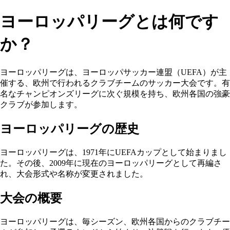
ヨーロッパリーグとは何です
か？
ヨーロッパリーグは、ヨーロッパサッカー連盟（UEFA）が主
催する、欧州で行われるクラブチームのサッカー大会です。有
名なチャンピオンズリーグに次ぐ規模を持ち、欧州各国の強豪
クラブが参加します。
ヨーロッパリーグの歴史
ヨーロッパリーグは、1971年にUEFAカップとして始まりまし
た。その後、2009年に現在のヨーロッパリーグとして再編さ
れ、大会形式や名称が変更されました。
大会の概要
ヨーロッパリーグは、毎シーズン、欧州各国からのクラブチー