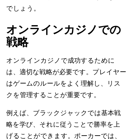
でしょう。
オンラインカジノでの
戦略
オンラインカジノで成功するために
は、適切な戦略が必要です。プレイヤー
はゲームのルールをよく理解し、リス
クを管理することが重要です。
例えば、ブラックジャックでは基本戦
略を学び、それに従うことで勝率を上
げることができます。ポーカーでは、