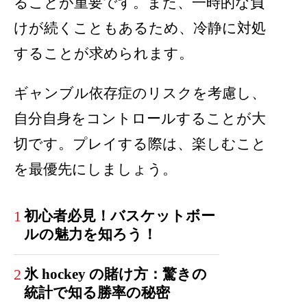
ることが重要です。また、一時的な負
けが続くこともあるため、冷静に対処
することが求められます。
ギャンブル依存症のリスクを考慮し、
自分自身をコントロールすることが大
切です。プレイする際は、楽しむこと
を最優先にしましょう。
1
初心者必見！バスケットボー
ルの魅力を知ろう！
2
氷 hockey の賭け方：驚きの
統計で知る勝率の秘密