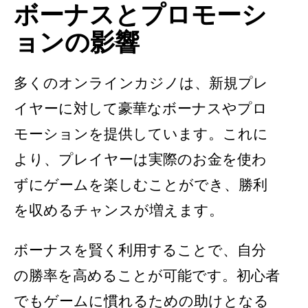
ボーナスとプロモーシ
ョンの影響
多くのオンラインカジノは、新規プレ
イヤーに対して豪華なボーナスやプロ
モーションを提供しています。これに
より、プレイヤーは実際のお金を使わ
ずにゲームを楽しむことができ、勝利
を収めるチャンスが増えます。
ボーナスを賢く利用することで、自分
の勝率を高めることが可能です。初心者
でもゲームに慣れるための助けとなる