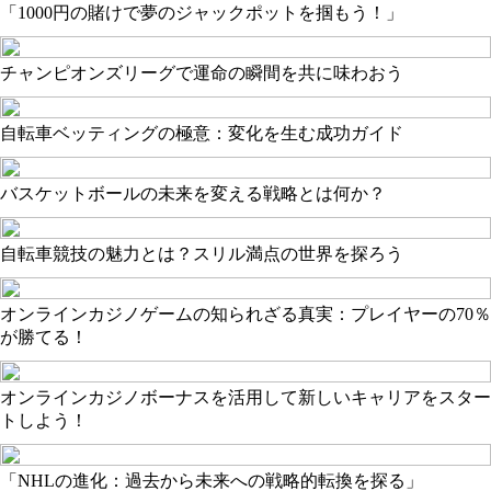
「1000円の賭けで夢のジャックポットを掴もう！」
チャンピオンズリーグで運命の瞬間を共に味わおう
自転車ベッティングの極意：変化を生む成功ガイド
バスケットボールの未来を変える戦略とは何か？
自転車競技の魅力とは？スリル満点の世界を探ろう
オンラインカジノゲームの知られざる真実：プレイヤーの70％
が勝てる！
オンラインカジノボーナスを活用して新しいキャリアをスター
トしよう！
「NHLの進化：過去から未来への戦略的転換を探る」