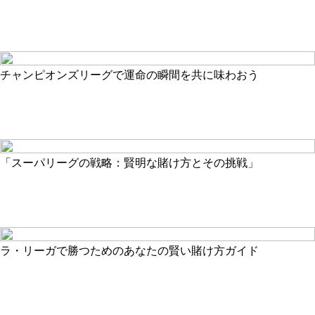
チャンピオンズリーグで運命の瞬間を共に味わおう
「スーパリーグの戦略：賢明な賭け方とその挑戦」
ラ・リーガで勝つためのあなたの賢い賭け方ガイド