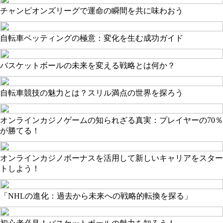
チャンピオンズリーグで運命の瞬間を共に味わおう
自転車ベッティングの極意：変化を生む成功ガイド
バスケットボールの未来を変える戦略とは何か？
自転車競技の魅力とは？スリル満点の世界を探ろう
オンラインカジノゲームの知られざる真実：プレイヤーの70％
が勝てる！
オンラインカジノボーナスを活用して新しいキャリアをスター
トしよう！
「NHLの進化：過去から未来への戦略的転換を探る」